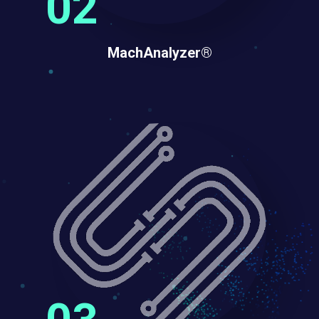
MachAnalyzer®