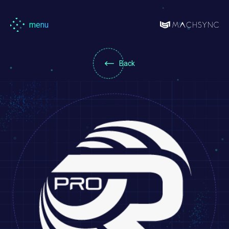
menu
Machsync
馬
森
Back