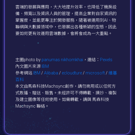
雲端的發展與應用，大大地提升效率，也降低了機房設
備、頻寬以及資訊人員的管理，提高企業對自家資訊的
掌握度，並能更專注於開發服務，隨著被運用到AI、物
聯網與大數據領域中，也發展出各種新穎的型態，因此
要如何更有效運用雲端數據，會將會成為一大重點。
主圖photo by
panumas nikhomkhai
，連結：
Pexels
內文圖片來源
IBM
參考網站
IBM
/
Alibaba
/
ecloudture
/
microsoft
/
維基
百科
本文由馬森科技Machsync創作，請勿商用或以任何方
式散播、贈送、販售。未經許可不得轉載、摘抄、複製
及建立圖像等任何使用。如需轉載，請與 馬森科技
Machsync 聯絡。