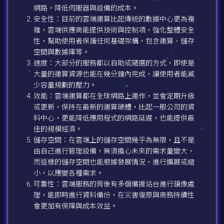
網路，降低伺服器與設備的成本。
安全性：目前的雲端運算比起傳統的數據中心更為複
雜，雲端供應商能提供技術與控制項，強化整體安全
性，幫助使用者保護任何基礎架構，包含運算、儲存
空間與數據庫等。
速度：大部分的服務都以自助或隨選的方式，即使是
大量的運算資源也能在幾分鐘內完成，讓使用者能減
少容量規劃的壓力。
效能：雲端運算都在全球網路上運作，並會定期升級
或更新，保持在最新的運算硬體，比起一般公司的資
料中心，更能降低應用程式的網路延遲，也能提供最
佳的規模經濟。
儲存空間：在雲端上的儲存空間幾乎為無限，且不是
由自己進行管理設備，無須擔心未來的需求量變大，
而這樣的儲存空間也能根據發展情況，進行擴展或縮
小，以應變各種需求。
可靠性：雲端服務的背後有多個備援站台進行鏡像處
理，能即時進行資料備份，在災害復原與商務持續性
會更加有保障與成本效益。