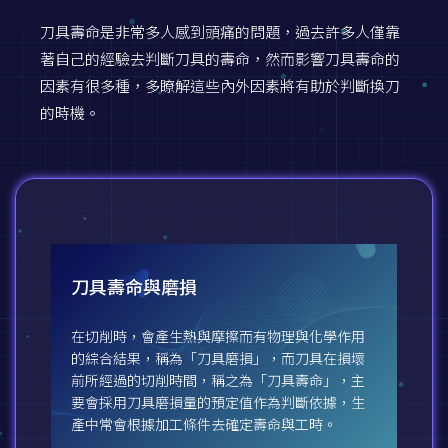
刀具壽命是非常多人感到頭痛的問題，過去許多人僅靠
著自己的經驗去判斷刀具的壽命，然而影響刀具壽命的
因素有很多種，多瞭解這些內外因素將有助於判斷換刀
的時機。
刀具壽命與磨損
在切削時，會產生熱與摩擦而有物理與化學作用
的綜合結果，稱為「刀具磨損」，而刀具在損壞
前所經過的切削時間，稱之為「刀具壽命」，主
要會採用刀具磨損量的預定值作為判斷依據，生
產中常會根據加工條件去確定壽命與工時。