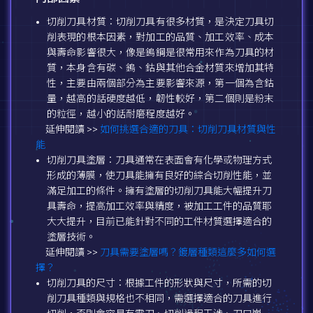
切削刀具材質：切削刀具有很多材質，是決定刀具切
削表現的根本因素，對加工的品質、加工效率、成本
與壽命影響很大，像是鎢鋼是很常用來作為刀具的材
質，本身含有碳、鎢、鈷與其他合金材質來增加其特
性，主要由兩個部分為主要影響來源，第一個為含鈷
量，越高的話硬度越低，韌性較好，第二個則是粉末
的粒徑，越小的話耐磨程度越好。
延伸閱讀 >>
如何挑選合適的刀具：切削刀具材質與性
能
切削刀具塗層：刀具通常在表面會有化學或物理方式
形成的薄膜，使刀具能擁有良好的綜合切削性能，並
滿足加工的條件。擁有塗層的切削刀具能大幅提升刀
具壽命，提高加工效率與精度，被加工工件的品質耶
大大提升，目前已能針對不同的工件材質選擇適合的
塗層技術。
延伸閱讀 >>
刀具需要塗層嗎？鍍層種類這麼多如何選
擇？
切削刀具的尺寸：根據工件的形狀與尺寸，所需的切
削刀具種類與規格也不相同，需選擇適合的刀具進行