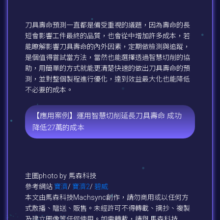
刀具壽命預測一直都是備受重視的議題，因為壽命的長
短會影響工件最終的品質，也會從中增加許多成本，若
能瞭解影響刀具壽命的內外因素，定期做檢測與追蹤，
是個值得嘗試當方法，當然也能選擇透過智慧切削的協
助，用簡單的方式就能更清楚快速的做出刀具壽命的預
測，並對整個製程進行優化，達到效益最大化也能降低
不必要的成本。
【應用案例】運用智慧切削延長刀具壽命 成功
降低27萬的成本
主圖photo by 馬森科技
參考網站
寶濟
/
寶濟2
/
碧威
本文由馬森科技Machsync創作，請勿商用或以任何方
式散播、贈送、販售。未經許可不得轉載、摘抄、複製
及建立圖像等任何使用。如需轉載，請與 馬森科技