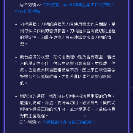
延伸閱讀 >>
你知道有六個ISO標準金屬工件材質嗎？
各有什麼特點？
刀柄磨損：刀柄的磨損與刀具使用壽命也有關聯，受
到每個操作員的習慣影響，刀柄磨損會降低切削過程
的穩定性，因此在更換刀具前建議要檢查刀柄的情
況。
機台設備的狀況：在切削過程中難免會有震盪，若機
台的穩定性不佳，很容易影響刀具壽命，並造成工件
尺寸公差過大與表面粗糙度不良，因此平日就需要做
好機台的保養與維護，才能將此因素的影響程度降
低。
切削液的選擇：切削液在切削中扮演著重要的角色，
能達到防鏽、降溫、潤滑等功用，必須針對不同的切
削特性選擇正確的切削液，並定期更換，才能維持良
好的生產過程。
延伸閱讀 >>
你選擇的切削液是正確的嗎？