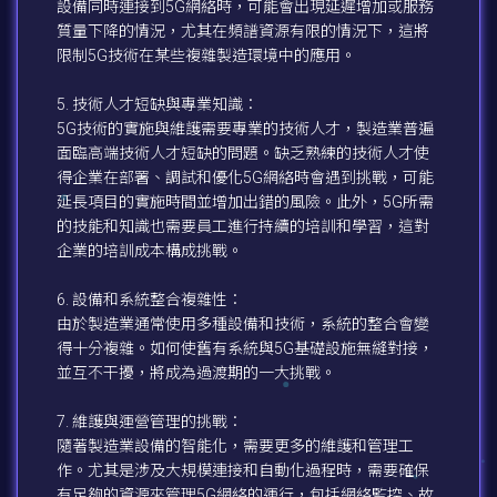
設備同時連接到5G網絡時，可能會出現延遲增加或服務
質量下降的情況，尤其在頻譜資源有限的情況下，這將
限制5G技術在某些複雜製造環境中的應用。
5. 技術人才短缺與專業知識：
5G技術的實施與維護需要專業的技術人才，製造業普遍
面臨高端技術人才短缺的問題。缺乏熟練的技術人才使
得企業在部署、調試和優化5G網絡時會遇到挑戰，可能
延長項目的實施時間並增加出錯的風險。此外，5G所需
的技能和知識也需要員工進行持續的培訓和學習，這對
企業的培訓成本構成挑戰。
6. 設備和系統整合複雜性：
由於製造業通常使用多種設備和技術，系統的整合會變
得十分複雜。如何使舊有系統與5G基礎設施無縫對接，
並互不干擾，將成為過渡期的一大挑戰。
7. 維護與運營管理的挑戰：
隨著製造業設備的智能化，需要更多的維護和管理工
作。尤其是涉及大規模連接和自動化過程時，需要確保
有足夠的資源來管理5G網絡的運行，包括網絡監控、故