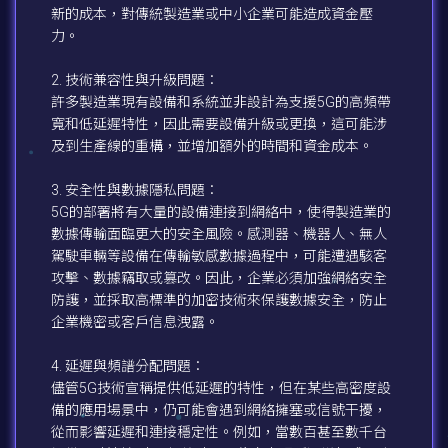
新的成本，對傳統製造業或中小企業可能造成資金壓
力。
2. 技術兼容性與升級問題：
許多製造業現有設備和系統並非設計為支援5G的高頻帶
寬和低延遲特性，因此需要設備升級或更換，這可能涉
及到生產線的重構，並增加額外的時間和資金成本。
3. 安全性與數據隱私問題：
5G的部署將有大量的設備連接到網絡中，使得製造業的
數據傳輸面臨更大的安全風險。感測器、機器人、無人
駕駛車輛等設備在傳輸敏感數據過程中，可能遭遇駭客
攻擊、數據竊取或篡改。因此，企業必須加強網絡安全
防護，並採取高標準的加密技術來保護數據安全，防止
企業機密或客戶信息洩露。
4. 延遲與頻譜分配問題：
儘管5G技術宣稱提供低延遲的特性，但在某些高密度設
備的應用場景中，仍可能會遇到網絡擁塞或信號干擾，
從而影響延遲和連接穩定性。例如，當數百甚至數千台