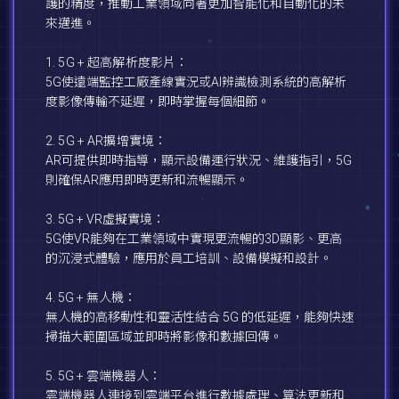
護的精度，推動工業領域向著更加智能化和自動化的未
來邁進。
1. 5G + 超高解析度影片：
5G使遠端監控工廠產線實況或AI辨識檢測系統的高解析
度影像傳輸不延遲，即時掌握每個細節。
2. 5G + AR擴增實境：
AR可提供即時指導，顯示設備運行狀況、維護指引，5G
則確保AR應用即時更新和流暢顯示。
3. 5G + VR虛擬實境：
5G使VR能夠在工業領域中實現更流暢的3D顯影、更高
的沉浸式體驗，應用於員工培訓、設備模擬和設計。
4. 5G + 無人機：
無人機的高移動性和靈活性結合 5G 的低延遲，能夠快速
掃描大範圍區域並即時將影像和數據回傳。
5. 5G + 雲端機器人：
雲端機器人連接到雲端平台進行數據處理、算法更新和