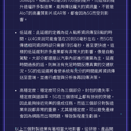
50Mbps，相較於4G是5到100倍的提升，而這樣的提
升造福許多製造業，能夠傳送龐大的資訊量，不管是
AIoT的高畫質影片或AR等，都會因為5G而受到影
響。
低延遲：此延遲的定義為從Ａ點將資訊傳至B點的時
間，以4G來說可能會落在20到50毫秒左右，而5G在
傳遞相同資訊時卻只需要1到5毫秒，甚至更快速。這
樣的低延遲對許多產業都有非常大的影響，像是自動
駕駛，大部分都還是以汽車內部進行運算為主，延遲
時間過長的話，則無法有充足時間反應真實的交通狀
況。5G的低延遲將會使系統有充分的時間能將資訊傳
送至雲端，並進行處理與分析後再回傳決策。
高穩定度：穩定度可分為三個部分，封包的遺失率、
穩定度與錯誤率，5G在三個領域上都有技術的突破，
因此能夠接近完美的達成任務，而這三個部分對製造
業來說都非常的重要，尤其是穩定度，可以避免產線
會因為網路而出現問題，導致製程產生虧損。
以上三個對製造業有著相當大地影響，從研發、產品開