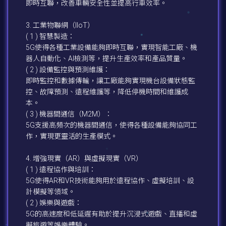
即時互聯，改善車輛安全性並提高行車效率。
3. 工業物聯網（IIoT）
( 1 ) 智慧製造：
5G使得各種工業設備能夠即時互聯，實現智能工廠、機
器人自動化、AI檢測等，提升生產效率和產品質量。
( 2 ) 設備監控與預測維護：
即時監控和數據傳輸，讓工廠能夠實現機台設備狀態監
控、故障預測、遠程維護等，降低停機時間和維護成
本。
( 3 ) 機器間通信（M2M）：
5G支援高頻次的機器間通信，使得各種設備能夠協同工
作，實現更靈活的生產模式。
4. 增強現實（AR）與虛擬現實（VR）
( 1 ) 遠程協作與培訓：
5G使得AR和VR技術能夠用於遠程協作、虛擬培訓、設
計模擬等領域。
( 2 ) 娛樂與遊戲：
5G的高速度和低延遲有助於提升沉浸式遊戲、直播和虛
擬旅遊等娛樂體驗。