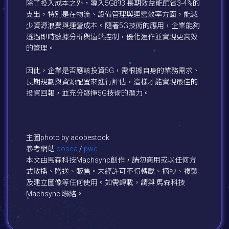
除了投入成本之外，導入5G的3.長期效益能節省3-4%的
支出，特別是在物流、設備管理與運營效率方面，能減
少資源浪費與運營成本。隨著5G技術的應用，企業能夠
透過即時數據分析與遠端控制，優化運作並實現更高效
的管理。
因此，企業是否應該投資5G，需根據自身的業務需求、
長期規劃與資源配置來進行評估，這樣才能實現最佳的
投資回報，並充分發揮5G技術的潛力。
主圖photo by adobestock
參考網站
oosca
/
pwc
本文由馬森科技Machsync創作，請勿商用或以任何方
式散播、贈送、販售。未經許可不得轉載、摘抄、複製
及建立圖像等任何使用。如需轉載，請與 馬森科技
Machsync 聯絡。