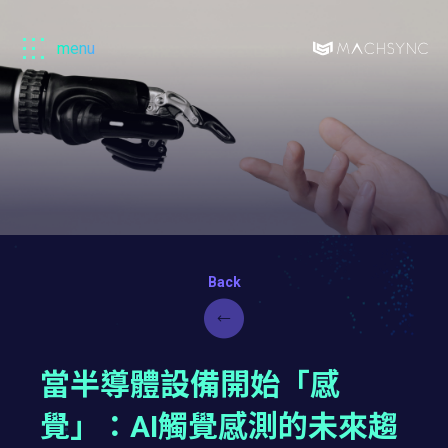
menu
Machsync
馬
森
當半導體設備開始「感
覺」：AI觸覺感測的未來趨