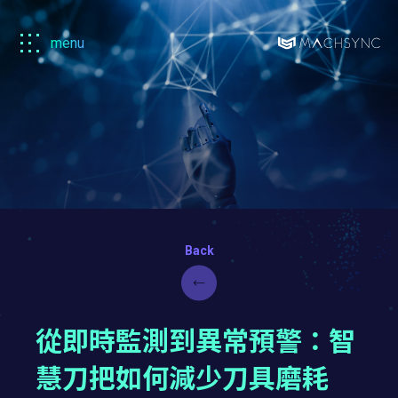
menu
Machsync
馬
森
從即時監測到異常預警：智
慧刀把如何減少刀具磨耗