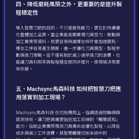
四、降低磨耗風險之外，更重要的是提升製
程穩定性
導入智慧刀把的目的，不只是避免斷刀，更在於持續優
化整體加工品質。當企業能長期累積刀具受力、振動與
加工異常等資料，就更容易辨識哪些條件會加速磨耗、
哪些工序容易產生顫振，進一步優化刀具選型、製程參
數與換刀策略。這不僅有助於減少過早換刀的浪費，也
能讓刀具利用率與製程穩定度同步提升，使現場決策更
有依據。
五、Machsync馬森科技 如何把智慧刀把應
用落實到加工現場？
Machsync馬森科技 在切削應用上，強調透過物聯網與
感測技術，讓刀把具備更貼近加工前線的「觸覺感知」
能力，協助企業實際預測刀具壽命並優化製程，以降低
成本與減少工件浪費。其智慧觸覺切削系統中的