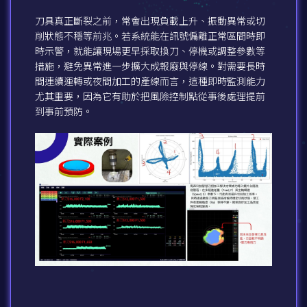
刀具真正斷裂之前，常會出現負載上升、振動異常或切
削狀態不穩等前兆。若系統能在訊號偏離正常區間時即
時示警，就能讓現場更早採取換刀、停機或調整參數等
措施，避免異常進一步擴大成報廢與停線。對需要長時
間連續運轉或夜間加工的產線而言，這種即時監測能力
尤其重要，因為它有助於把風險控制點從事後處理提前
到事前預防。