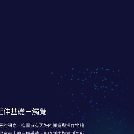
延伸基礎－觸覺
等的訊息，進而擁有更好的抓握與操作物體
學意義上的皮膚受體，能收到由機械刺激所